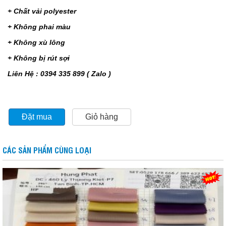
+ Chất vải polyester
+ Không phai màu
+ Không xù lông
+ Không bị rút sợi
Liên Hệ : 0394 335 899 ( Zalo )
Đặt mua
Giỏ hàng
CÁC SẢN PHẨM CÙNG LOẠI