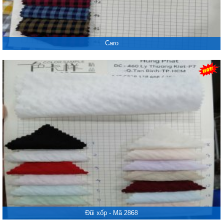
Caro
Đũi xốp - Mã 2868