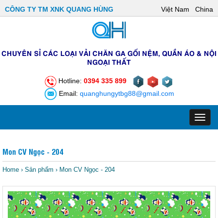
CÔNG TY TM XNK QUANG HÙNG
Việt Nam
China
CHUYÊN SỈ CÁC LOẠI VẢI CHĂN GA GỐI NỆM, QUẦN ÁO & NỘI
NGOẠI THẤT
Hotline:
0394 335 899
Email:
quanghungytbg88@gmail.com
Toggl
navig
Mon CV Ngọc - 204
Home
›
Sản phẩm
›
Mon CV Ngọc - 204