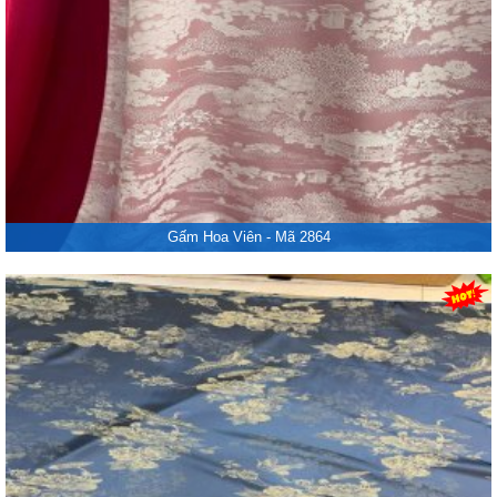
Gấm Hoa Viên - Mã 2864