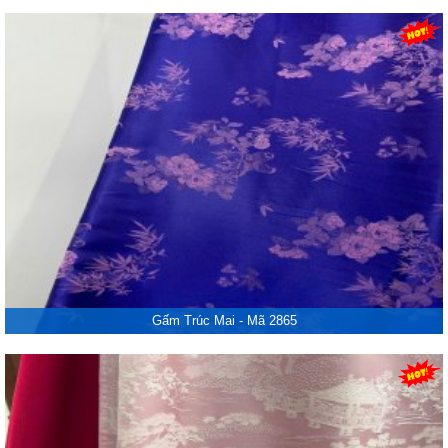
Gấm Trúc Mai - Mã 2865